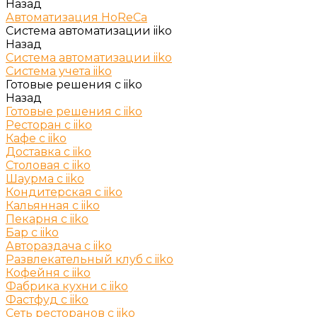
Назад
Автоматизация HoReCa
Система автоматизации iiko
Назад
Система автоматизации iiko
Система учета iiko
Готовые решения c iiko
Назад
Готовые решения c iiko
Ресторан с iiko
Кафе с iiko
Доставка с iiko
Столовая с iiko
Шаурма с iiko
Кондитерская с iiko
Кальянная с iiko
Пекарня с iiko
Бар с iiko
Автораздача с iiko
Развлекательный клуб с iiko
Кофейня с iiko
Фабрика кухни с iiko
Фастфуд с iiko
Сеть ресторанов с iiko