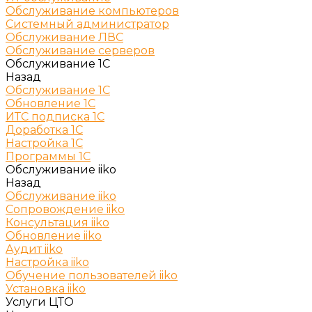
Обслуживание компьютеров
Системный администратор
Обслуживание ЛВС
Обслуживание серверов
Обслуживание 1С
Назад
Обслуживание 1С
Обновление 1С
ИТС подписка 1С
Доработка 1С
Настройка 1С
Программы 1С
Обслуживание iiko
Назад
Обслуживание iiko
Сопровождение iiko
Консультация iiko
Обновление iiko
Аудит iiko
Настройка iiko
Обучение пользователей iiko
Установка iiko
Услуги ЦТО