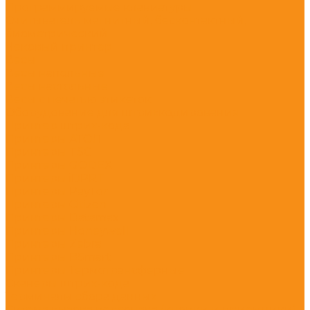
Программируемые клавиатуры
Считыватель магнитный, бесконтактный,
биометрический
Чековый принтер
Весы
Весы напольные
Весы настольные
Весы с печатью этикеток
Оборудование для штрихкодирования
Принтер штрих-кода
Принтеры АТОЛ
Принтеры TSC
Принтеры GODEX
Принтеры iDPRT
Принтеры PayTor
Принтеры Citizen
Принтеры Datamax
Принтеры Honeywell
Принтеры Zebra
Принтеры BSmart
Принтеры Термотрансферные
Сканеры штрих-кода
Терминалы сбора данных
Ситема вызова персонала (кнопки и приемники)