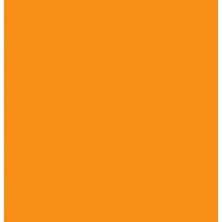
Электронное меню на iiko для ресторанов, кафе и
доставки
Электронные чаевые и оплата счета
Электронные чаевые и оплата счета для
ресторанов и кафе
Автоматизация Магазина
Автоматизация магазина продуктов
Автоматизация магазина разливных напитков
Автоматизация магазина алкогольных напитков
Автоматизация магазина автозапчастей
Автоматизация магазина Одежды и Обуви
Система лояльности, подарочные сертификаты
для магазина
Учет ЕГАИС для магазина
Учет маркированных товаров (Честный знак)
Касса самообслуживания для магазина
Электронные ценники
Автоматизация Склада
Инвентаризация по штрихкоду
Инвентаризация основных средств по штрихкоду
Инвентаризация по RFID
Приемка товаров по штрихкоду
Отгрузка по штрихкоду