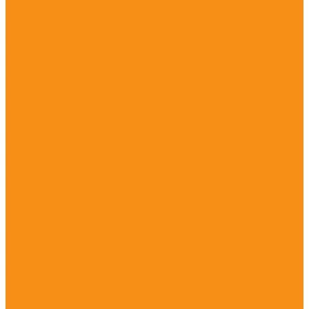
Программа для фитнес-клубов
СКУД для фитнес клубов
Замковая система для раздевалок фитнес клубов
Приложение для фитнес-клубов
Личный кабинет для фитнес-клубов
Безопасность в торговле
Антикражные системы
Антикражные системы для магазинов | Защита от
краж и снижение потерь
Видеонаблюдение для торговых объектов и
офисов
Система видеонаблюденеия
Система контроля и управления доступом
Система управления контроля доступа
ИТ-Сервис
ИТ обслуживание
Обслуживание компьютеров
Системный администратор
Обслуживание ЛВС
Обслуживание серверов
Обслуживание 1С
Обновление 1С
ИТС подписка 1С