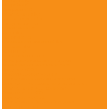
Доработка 1С
Настройка 1С
Программы 1С
Обслуживание iiko
Сопровождение iiko
Консультация iiko
Обновление iiko
Аудит iiko
Настройка iiko
Обучение пользователей iiko
Установка iiko
Услуги ЦТО
Ремонт кассы, весов
Регистрация кассовых аппаратов
Замена фискального накопителя
Продление ОФД
Ремонт POS-оборудования
Обслуживание кассовых аппаратов
Обслуживание весов с печатью этикеток
Обслуживание POS терминалов
Обслуживание КСО
Обслуживание СКУД
Обслуживание Видеонаблюдения
Готовые решения