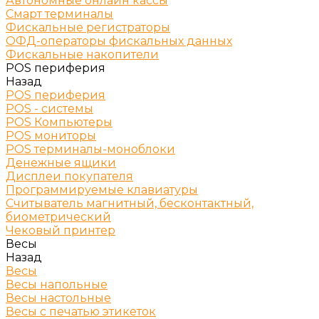
Автономные онлайн кассы
Смарт терминалы
Фискальные регистраторы
ОФД-операторы фискальных данных
Фискальные накопители
POS периферия
Назад
POS периферия
POS - системы
POS Компьютеры
POS мониторы
POS терминалы-моноблоки
Денежные ящики
Дисплеи покупателя
Программируемые клавиатуры
Считыватель магнитный, бесконтактный,
биометрический
Чековый принтер
Весы
Назад
Весы
Весы напольные
Весы настольные
Весы с печатью этикеток