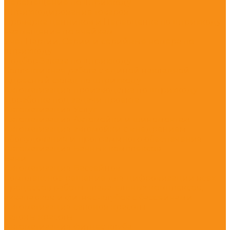
Перемещение по штрихкоду
Штрихкодирование товаров
Проверка ценников и Переоценка по штрихкоду
Размещение по ячейкам
Учет Партии, Серии и серийные номера по
штрихкоду
Подбор Заказа по штрихкоду
Коллективная работа с единой накладной
Адресный склад по штрихкоду
Автоматизация производства по штрихкоду
Доработка под задачи проекта
Автоматизация Услуг
Автоматизация Автомойки и шиномонтаж
Автоматизация автомойки с внедрением
оборудования и программного обеспечения
Автоматизация Банных комплексов
Бани
Автоматизация Бассейнов
Комплексное решение для цифровизации всех
процессов работы плавательных комплексов,
аквапарков и фитнес-клубов с бассейнами
Автоматизация салонов красоты
салоны красоты
Автоматизация фитнес клуба