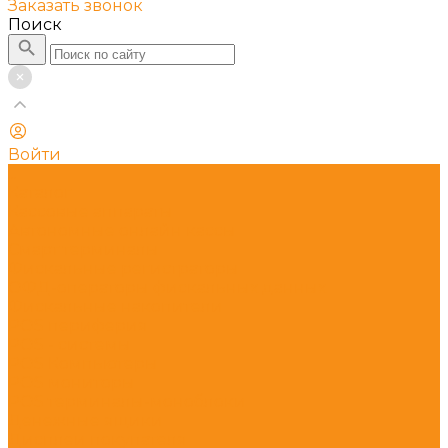
Заказать звонок
Поиск
Войти
...
Каталог
Кассовые аппараты
Автономные онлайн кассы
Смарт терминалы
Фискальные регистраторы
ОФД-операторы фискальных данных
Фискальные накопители
POS периферия
POS - системы
POS Компьютеры
POS мониторы
POS терминалы-моноблоки
Денежные ящики
Дисплеи покупателя