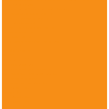
Кнопки вызова
Приемники (табло и пейджеры)
Система вызова клиента
Расходные материалы
Пластиковые карты
Термотрансферная лента
Термоэтикетки
Чековая лента
Программное обеспечение
ПО для ТСД
Mobile Smarts
УСЛУГИ
Услуги по ККТ
Автоматизация
Автоматизация HoReCa
Система автоматизации iiko
Система учета iiko
Готовые решения c iiko
Ресторан с iiko
Кафе с iiko
Доставка с iiko
Столовая с iiko
Шаурма с iiko