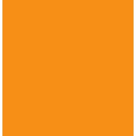
Кондитерская с iiko
Кальянная с iiko
Пекарня с iiko
Бар с iiko
Автораздача с iiko
Развлекательный клуб с iiko
Кофейня с iiko
Фабрика кухни с iiko
Фастфуд с iiko
Сеть ресторанов с iiko
Корпоративное питание с iiko
Мясной магазин с iiko
Доставка еды
Автоматизация доставки с помощью iiko
Лояльность: скидки бонусы кэшбеки
Программы лояльности, скидки и кэшбэк –
автоматизация на базе iiko
Самообслуживание
Самообслуживание в ресторанах и кафе –
автоматизация на базе iiko
ЭДО для iiko и обмен с 1С
ЭДО для iiko и обмен с 1С – автоматизация
документооборота
Электронное меню