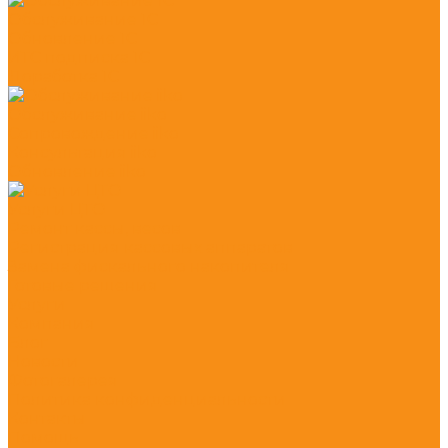
Обслуживание 1С
Обновление 1С
ИТС подписка 1С
Доработка 1С
Обслуживание iiko
Сопровождение iiko
Консультация iiko
Обновление iiko
Услуги ЦТО
Ремонт кассы, весов
Регистрация кассовых аппаратов
Замена фискального накопителя
Готовые решения
Услуги
Компания
Блог
Новости
Фотогалерея
Политика конфиденциальности
Контакты
Помощь