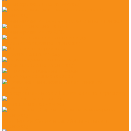
Инвентаризация по штрихкоду
Инвентаризация основных средств по штрихкоду
Инвентаризация по RFID
Приемка товаров по штрихкоду
Отгрузка по штрихкоду
Перемещение по штрихкоду
Штрихкодирование товаров
Проверка ценников и Переоценка по штрихкоду
Размещение по ячейкам
Учет Партии, Серии и серийные номера по
штрихкоду