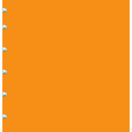
Доставка с iiko
Доставка еды
Автоматизация доставки с помощью iiko
Лояльность: скидки бонусы кэшбеки
Программы лояльности, скидки и кэшбэк –
автоматизация на базе iiko
Самообслуживание
Самообслуживание в ресторанах и кафе –
автоматизация на базе iiko
ЭДО для iiko и обмен с 1С
ЭДО для iiko и обмен с 1С – автоматизация
документооборота
Электронное меню
Электронное меню на iiko для ресторанов, кафе и
доставки
Электронные чаевые и оплата счета
Электронные чаевые и оплата счета для