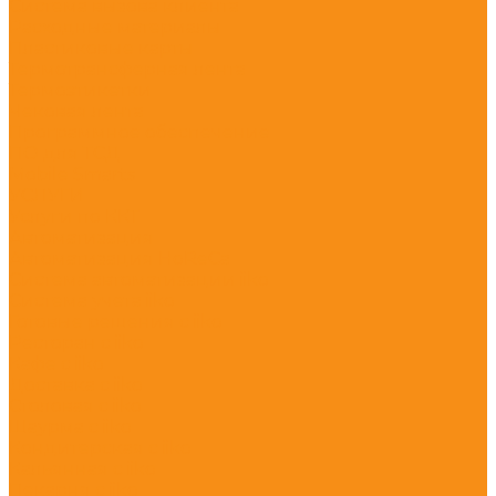
Система вызова клиента
Расходные материалы
Пластиковые карты
Термотрансферная лента
Термоэтикетки
Чековая лента
Программное обеспечение
ПО для ТСД
Mobile Smarts
УСЛУГИ
Услуги по ККТ
Автоматизация
Автоматизация HoReCa
Система автоматизации iiko
Система учета iiko
Готовые решения c iiko
Ресторан с iiko
Кафе с iiko
Доставка с iiko
Столовая с iiko
Шаурма с iiko
Кондитерская с iiko
Кальянная с iiko
Пекарня с iiko