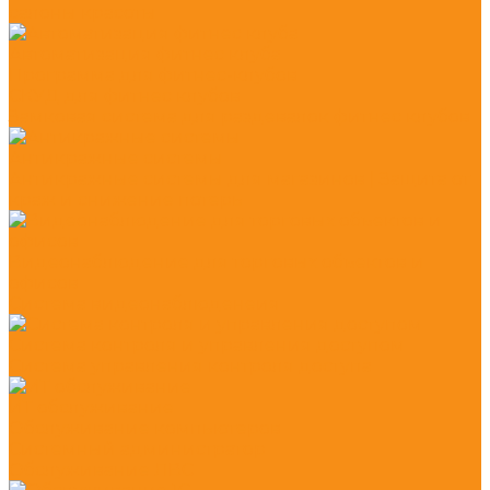
салоны красоты
Автоматизация фитнес клуба
Программа для фитнес-клубов
СКУД для фитнес клубов
Замковая система для раздевалок фитнес клубов
Антикражные системы
Антикражные системы для магазинов | Защита от
краж и снижение потерь
Видеонаблюдение для торговых объектов и
офисов
Система видеонаблюденеия
Система контроля и управления доступом
Система управления контроля доступа
ИТ обслуживание
Обслуживание компьютеров
Системный администратор
Обслуживание ЛВС