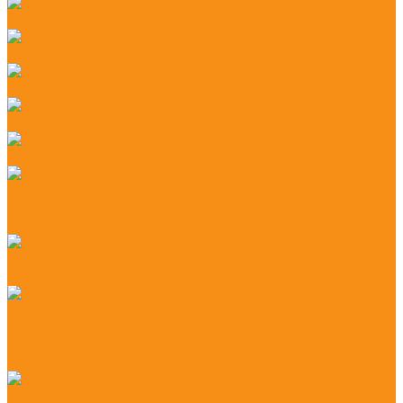
Подбор Заказа по штрихкоду
Коллективная работа с единой накладной
Адресный склад по штрихкоду
Автоматизация производства по штрихкоду
Доработка под задачи проекта
Автоматизация Автомойки и шиномонтаж
Автоматизация автомойки с внедрением
оборудования и программного обеспечения
Автоматизация Банных комплексов
Бани
Автоматизация Бассейнов
Комплексное решение для цифровизации всех
процессов работы плавательных комплексов,
аквапарков и фитнес-клубов с бассейнами
Автоматизация салонов красоты