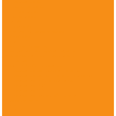
Обслуживание iiko
Сопровождение iiko
Консультация iiko
Обновление iiko
Аудит iiko
Настройка iiko
Обучение пользователей iiko
Установка iiko
Услуги ЦТО
Ремонт кассы, весов
Регистрация кассовых аппаратов
Замена фискального накопителя
Продление ОФД
Ремонт POS-оборудования
Обслуживание кассовых аппаратов
Обслуживание весов с печатью этикеток
Обслуживание POS терминалов
Обслуживание КСО
Обслуживание СКУД
Обслуживание Видеонаблюдения
Готовые решения
Услуги
Компания
Блог