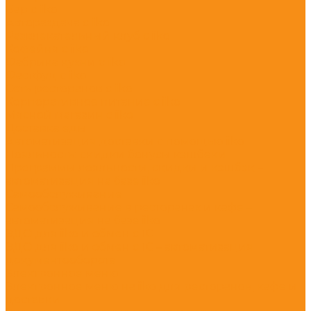
Бар с iiko
Автораздача с iiko
Развлекательный клуб с iiko
Кофейня с iiko
Фабрика кухни с iiko
Фастфуд с iiko
Сеть ресторанов с iiko
Корпоративное питание с iiko
Мясной магазин с iiko
Доставка еды
Автоматизация доставки с помощью iiko
Лояльность: скидки бонусы кэшбеки
Программы лояльности, скидки и кэшбэк –
автоматизация на базе iiko
Самообслуживание
Самообслуживание в ресторанах и кафе –
автоматизация на базе iiko
ЭДО для iiko и обмен с 1С
ЭДО для iiko и обмен с 1С – автоматизация
документооборота
Электронное меню
Электронное меню на iiko для ресторанов, кафе и
доставки