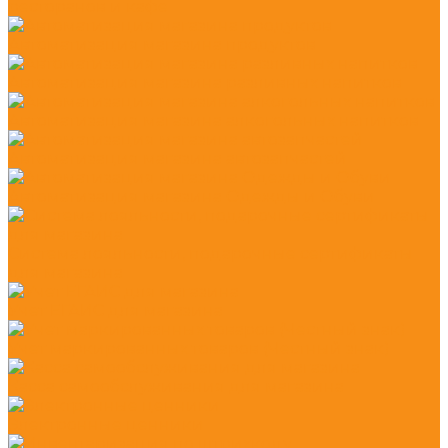
ресторанов и кафе
Автоматизация магазина продуктов
Автоматизация магазина разливных напитков
Автоматизация магазина алкогольных напитков
Автоматизация магазина автозапчастей
Автоматизация магазина Одежды и Обуви
Система лояльности, подарочные сертификаты
для магазина
Учет ЕГАИС для магазина
Учет маркированных товаров (Честный знак)
Касса самообслуживания для магазина
Электронные ценники