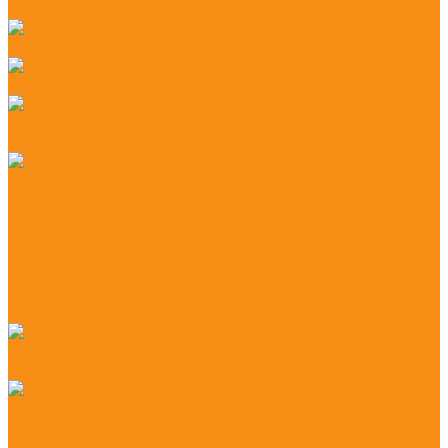
Термотрансферная лента
Термоэтикетки
Чековая лента
ПО для ТСД
Mobile Smarts
Услуги по ККТ
Автоматизация
Автоматизация HoReCa
Автоматизация Магазина
Автоматизация Склада
Автоматизация Услуг
Безопасность в торговле
ИТ-Сервис
Система автоматизации iiko
Система учета iiko
Готовые решения c iiko
Ресторан с iiko
Кафе с iiko