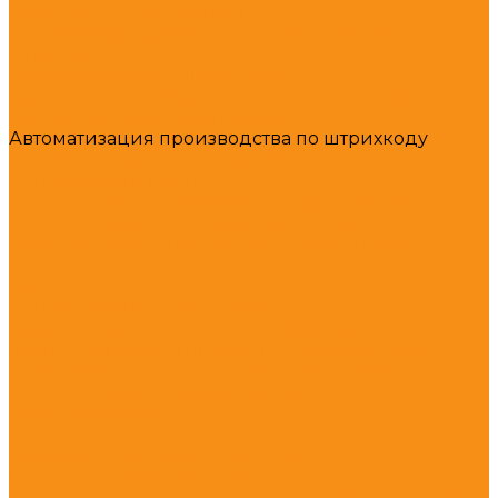
Размещение по ячейкам
Учет Партии, Серии и серийные номера по
штрихкоду
Подбор Заказа по штрихкоду
Коллективная работа с единой накладной
Адресный склад по штрихкоду
Автоматизация производства по штрихкоду
Доработка под задачи проекта
Автоматизация Услуг
Автоматизация Автомойки и шиномонтаж
Автоматизация автомойки с внедрением
оборудования и программного обеспечения
Автоматизация Банных комплексов
Бани
Автоматизация Бассейнов
Комплексное решение для цифровизации всех
процессов работы плавательных комплексов,
аквапарков и фитнес-клубов с бассейнами
Автоматизация салонов красоты
салоны красоты
Автоматизация фитнес клуба
Программа для фитнес-клубов
СКУД для фитнес клубов
Замковая система для раздевалок фитнес клубов