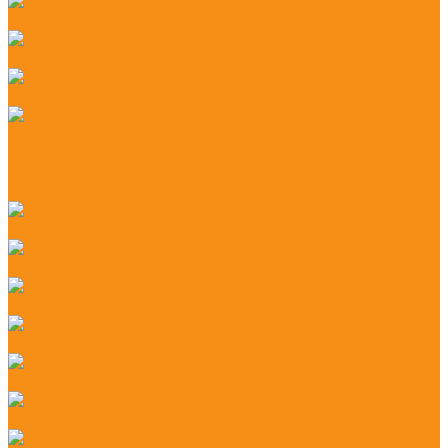
Весы напольные
Весы настольные
Весы с печатью этикеток
Принтер штрих-кода
Принтеры АТОЛ
Принтеры TSC
Принтеры GODEX
Сканеры штрих-кода
Терминалы сбора данных
Кнопки вызова
Приемники (табло и пейджеры)
Система вызова клиента
Пластиковые карты