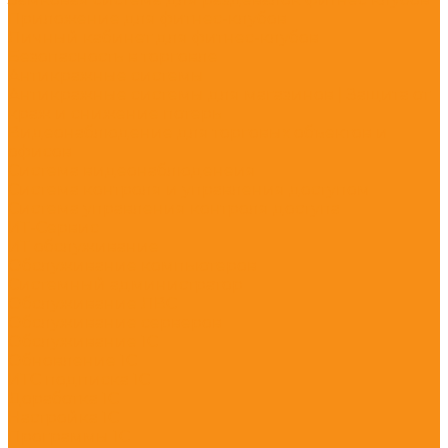
Приложение для фитнес-клубов
Личный кабинет для фитнес-клубов
Безопасность в торговле
Антикражные системы
Антикражные системы для магазинов | Защита от
краж и снижение потерь
Видеонаблюдение для торговых объектов и
офисов
Система видеонаблюденеия
Система контроля и управления доступом
Система управления контроля доступа
ИТ-Сервис
ИТ обслуживание
Обслуживание компьютеров
Системный администратор
Обслуживание ЛВС
Обслуживание серверов
Обслуживание 1С
Обновление 1С
ИТС подписка 1С
Доработка 1С
Настройка 1С
Программы 1С