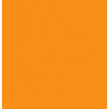
Электронные чаевые и оплата счета
Электронные чаевые и оплата счета для
ресторанов и кафе
Автоматизация Магазина
Автоматизация магазина продуктов
Автоматизация магазина разливных напитков
Автоматизация магазина алкогольных напитков
Автоматизация магазина автозапчастей
Автоматизация магазина Одежды и Обуви
Система лояльности, подарочные сертификаты
для магазина
Учет ЕГАИС для магазина
Учет маркированных товаров (Честный знак)
Касса самообслуживания для магазина
Электронные ценники
Автоматизация Склада
Инвентаризация по штрихкоду
Инвентаризация основных средств по штрихкоду
Инвентаризация по RFID
Приемка товаров по штрихкоду
Отгрузка по штрихкоду
Перемещение по штрихкоду
Штрихкодирование товаров
Проверка ценников и Переоценка по штрихкоду