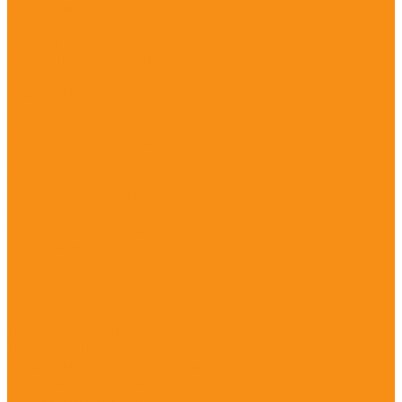
Покупки
Условия оплаты
Условия доставки
Помощь покупателю
Скачать
Полезные программы
...
Каталог
Кассовые аппараты
Автономные онлайн кассы
Смарт терминалы
Фискальные регистраторы
ОФД-операторы фискальных данных
Фискальные накопители
POS периферия
POS - системы
POS Компьютеры
POS мониторы
POS терминалы-моноблоки
Денежные ящики
Дисплеи покупателя
Программируемые клавиатуры
Считыватель магнитный, бесконтактный,
биометрический