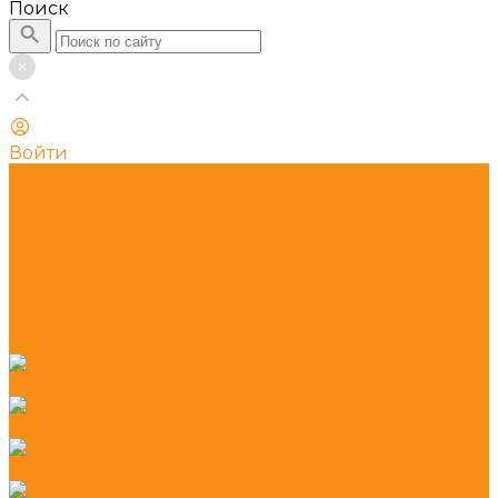
Поиск
Войти
Каталог
Кассовые аппараты
POS периферия
Весы
Оборудование для штрихкодирования
Ситема вызова персонала (кнопки и приемники)
Расходные материалы
Программное обеспечение
УСЛУГИ
Автономные онлайн кассы
Смарт терминалы
Фискальные регистраторы