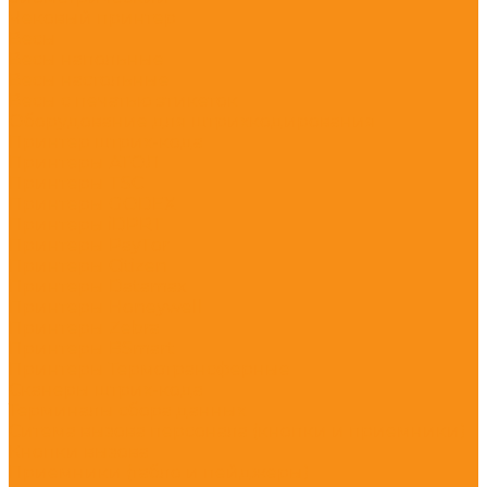
Чековый принтер
Весы
Весы напольные
Весы настольные
Весы с печатью этикеток
Оборудование для штрихкодирования
Принтер штрих-кода
Принтеры АТОЛ
Принтеры TSC
Принтеры GODEX
Принтеры iDPRT
Принтеры PayTor
Принтеры Citizen
Принтеры Datamax
Принтеры Honeywell
Принтеры Zebra
Принтеры BSmart
Принтеры Термотрансферные
Сканеры штрих-кода
Терминалы сбора данных
Ситема вызова персонала (кнопки и приемники)
Кнопки вызова
Приемники (табло и пейджеры)