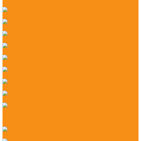
ОФД-операторы фискальных данных
Фискальные накопители
POS - системы
POS Компьютеры
POS мониторы
POS терминалы-моноблоки
Денежные ящики
Дисплеи покупателя
Программируемые клавиатуры
Считыватель магнитный, бесконтактный,
биометрический
Чековый принтер