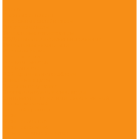
...
Каталог
Кассовые аппараты
Автономные онлайн кассы
Смарт терминалы
Фискальные регистраторы
ОФД-операторы фискальных данных
Фискальные накопители
POS периферия
POS - системы
POS Компьютеры
POS мониторы
POS терминалы-моноблоки
Денежные ящики
Дисплеи покупателя
Программируемые клавиатуры
Считыватель магнитный, бесконтактный,
биометрический
Чековый принтер
Весы
Весы напольные
Весы настольные
Весы с печатью этикеток