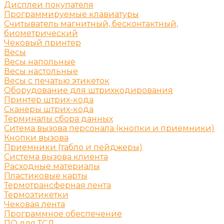
Дисплеи покупателя
Программируемые клавиатуры
Считыватель магнитный, бесконтактный,
биометрический
Чековый принтер
Весы
Весы напольные
Весы настольные
Весы с печатью этикеток
Оборудование для штрихкодирования
Принтер штрих-кода
Сканеры штрих-кода
Терминалы сбора данных
Ситема вызова персонала (кнопки и приемники)
Кнопки вызова
Приемники (табло и пейджеры)
Система вызова клиента
Расходные материалы
Пластиковые карты
Термотрансферная лента
Термоэтикетки
Чековая лента
Программное обеспечение
ПО для ТСД