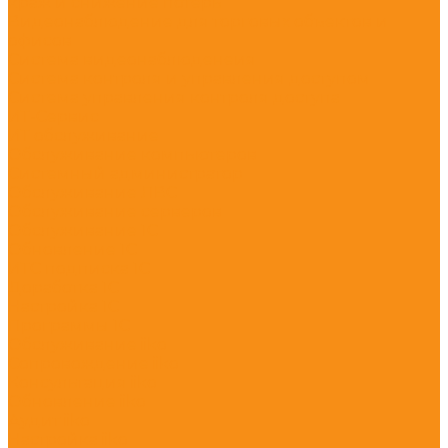
краж и снижение потерь
Видеонаблюдение для торговых объектов и
офисов
Система видеонаблюденеия
Система контроля и управления доступом
Система управления контроля доступа
ИТ-Сервис
ИТ обслуживание
Обслуживание компьютеров
Системный администратор
Обслуживание ЛВС
Обслуживание серверов
Обслуживание 1С
Обновление 1С
ИТС подписка 1С
Доработка 1С
Настройка 1С
Программы 1С
Обслуживание iiko
Сопровождение iiko
Консультация iiko
Обновление iiko
Аудит iiko
Настройка iiko