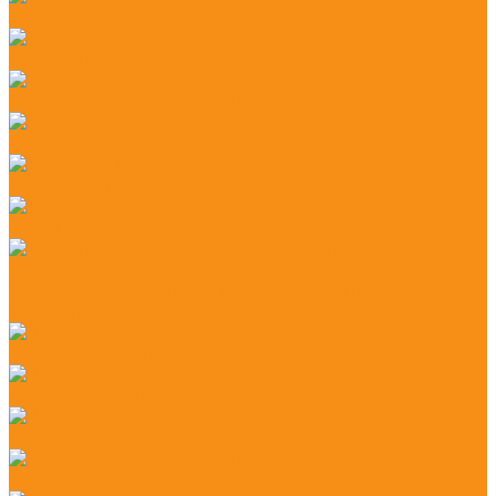
POS Компьютеры
POS мониторы
POS терминалы-моноблоки
Денежные ящики
Дисплеи покупателя
Программируемые клавиатуры
Считыватель магнитный, бесконтактный,
биометрический
Чековый принтер
Весы напольные
Весы настольные
Весы с печатью этикеток