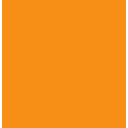
Обучение пользователей iiko
Установка iiko
Услуги ЦТО
Ремонт кассы, весов
Регистрация кассовых аппаратов
Замена фискального накопителя
Продление ОФД
Ремонт POS-оборудования
Обслуживание кассовых аппаратов
Обслуживание весов с печатью этикеток
Обслуживание POS терминалов
Обслуживание КСО
Обслуживание СКУД
Обслуживание Видеонаблюдения
Готовые решения
Услуги
Компания
Блог
Новости
Фотогалерея
Политика конфиденциальности
Контакты
Помощь
Покупки