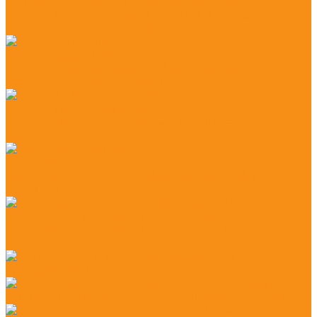
Лояльность: скидки бонусы кэшбеки
Программы лояльности, скидки и кэшбэк –
автоматизация на базе iiko
Самообслуживание
Самообслуживание в ресторанах и кафе –
автоматизация на базе iiko
ЭДО для iiko и обмен с 1С
ЭДО для iiko и обмен с 1С – автоматизация
документооборота
Электронное меню
Электронное меню на iiko для ресторанов, кафе и
доставки
Электронные чаевые и оплата счета
Электронные чаевые и оплата счета для
ресторанов и кафе
Автоматизация магазина продуктов
Автоматизация магазина разливных напитков