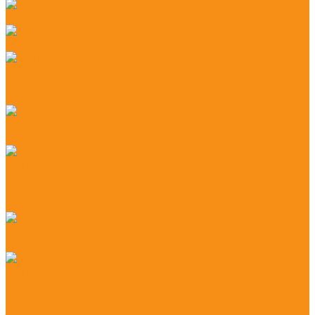
Автоматизация производства по штрихкоду
Доработка под задачи проекта
Автоматизация Автомойки и шиномонтаж
Автоматизация автомойки с внедрением
оборудования и программного обеспечения
Автоматизация Банных комплексов
Бани
Автоматизация Бассейнов
Комплексное решение для цифровизации всех
процессов работы плавательных комплексов,
аквапарков и фитнес-клубов с бассейнами
Автоматизация салонов красоты
салоны красоты
Автоматизация фитнес клуба
Программа для фитнес-клубов
СКУД для фитнес клубов
Замковая система для раздевалок фитнес клубов