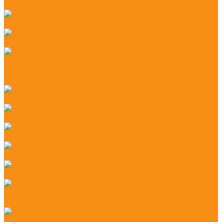
Автоматизация магазина алкогольных напитков
Автоматизация магазина автозапчастей
Автоматизация магазина Одежды и Обуви
Система лояльности, подарочные сертификаты
для магазина
Учет ЕГАИС для магазина
Учет маркированных товаров (Честный знак)
Касса самообслуживания для магазина
Электронные ценники
Инвентаризация по штрихкоду
Инвентаризация основных средств по штрихкоду
Инвентаризация по RFID