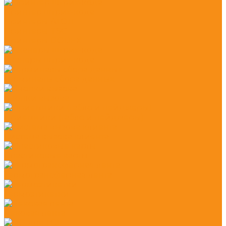
Принтер штрих-кода
Принтеры АТОЛ
Принтеры TSC
Принтеры GODEX
Сканеры штрих-кода
Терминалы сбора данных
Кнопки вызова
Приемники (табло и пейджеры)
Система вызова клиента
Пластиковые карты
Термотрансферная лента
Термоэтикетки
Чековая лента