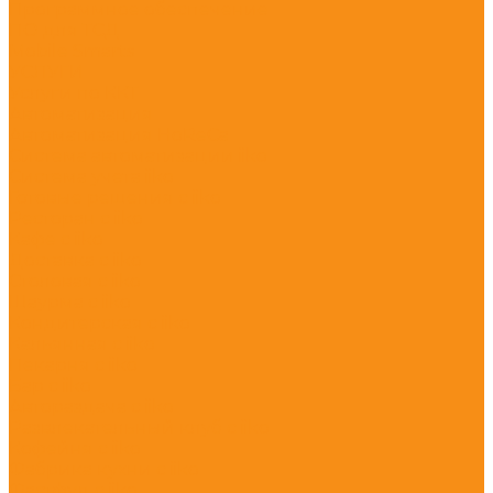
Программное обеспечение
ПО для ТСД
Mobile Smarts
УСЛУГИ
Услуги по ККТ
Автоматизация
Автоматизация HoReCa
Система автоматизации iiko
Система учета iiko
Готовые решения c iiko
Ресторан с iiko
Кафе с iiko
Доставка с iiko
Столовая с iiko
Шаурма с iiko
Кондитерская с iiko
Кальянная с iiko
Пекарня с iiko
Бар с iiko
Автораздача с iiko
Развлекательный клуб с iiko
Кофейня с iiko
Фабрика кухни с iiko
Фастфуд с iiko