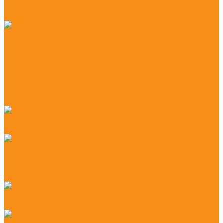
ПО для ТСД
Mobile Smarts
Услуги по ККТ
Автоматизация
Автоматизация HoReCa
Автоматизация Магазина
Автоматизация Склада
Автоматизация Услуг
Безопасность в торговле
ИТ-Сервис
Система автоматизации iiko
Система учета iiko
Готовые решения c iiko
Ресторан с iiko
Кафе с iiko
Доставка с iiko
Доставка еды
Автоматизация доставки с помощью iiko