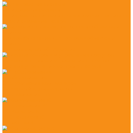
Антикражные системы
Антикражные системы для магазинов | Защита от
краж и снижение потерь
Видеонаблюдение для торговых объектов и
офисов
Система видеонаблюденеия
Система контроля и управления доступом
Система управления контроля доступа
ИТ обслуживание
Обслуживание компьютеров
Системный администратор
Обслуживание ЛВС
Обслуживание 1С
Обновление 1С
ИТС подписка 1С
Доработка 1С