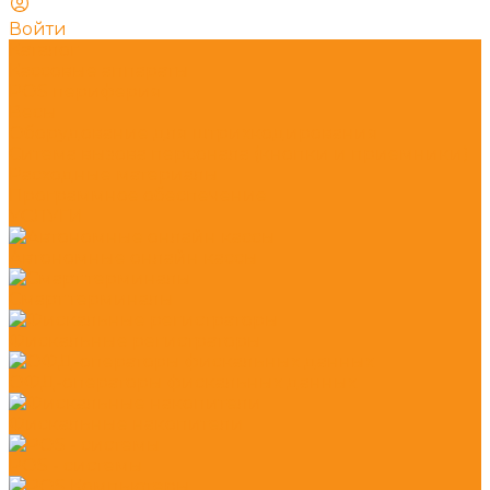
Войти
Каталог
Кассовые аппараты
POS периферия
Весы
Оборудование для штрихкодирования
Ситема вызова персонала (кнопки и приемники)
Расходные материалы
Программное обеспечение
УСЛУГИ
Автономные онлайн кассы
Смарт терминалы
Фискальные регистраторы
ОФД-операторы фискальных данных
Фискальные накопители
POS - системы