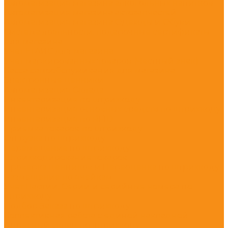
Автоматизация магазина алкогольных напитков
Автоматизация магазина автозапчастей
Автоматизация магазина Одежды и Обуви
Система лояльности, подарочные сертификаты
для магазина
Учет ЕГАИС для магазина
Учет маркированных товаров (Честный знак)
Касса самообслуживания для магазина
Электронные ценники
Автоматизация Склада
Инвентаризация по штрихкоду
Инвентаризация основных средств по штрихкоду
Инвентаризация по RFID
Приемка товаров по штрихкоду
Отгрузка по штрихкоду
Перемещение по штрихкоду
Штрихкодирование товаров
Проверка ценников и Переоценка по штрихкоду
Размещение по ячейкам
Учет Партии, Серии и серийные номера по
штрихкоду
Подбор Заказа по штрихкоду
Коллективная работа с единой накладной
Адресный склад по штрихкоду