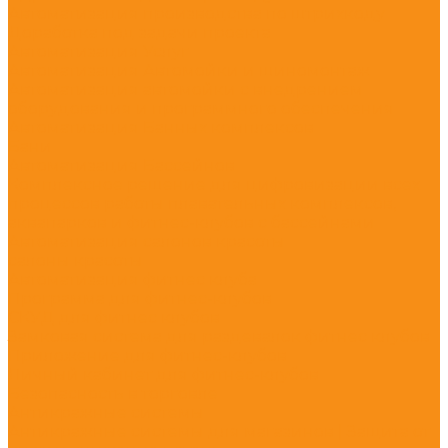
Автоматизация производства по штрихкоду
Доработка под задачи проекта
Автоматизация Услуг
Автоматизация Автомойки и шиномонтаж
Автоматизация автомойки с внедрением
оборудования и программного обеспечения
Автоматизация Банных комплексов
Бани
Автоматизация Бассейнов
Комплексное решение для цифровизации всех
процессов работы плавательных комплексов,
аквапарков и фитнес-клубов с бассейнами
Автоматизация салонов красоты
салоны красоты
Автоматизация фитнес клуба
Программа для фитнес-клубов
СКУД для фитнес клубов
Замковая система для раздевалок фитнес клубов
Приложение для фитнес-клубов
Личный кабинет для фитнес-клубов
Безопасность в торговле
Антикражные системы
Антикражные системы для магазинов | Защита от