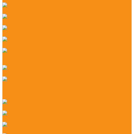
Приемка товаров по штрихкоду
Отгрузка по штрихкоду
Перемещение по штрихкоду
Штрихкодирование товаров
Проверка ценников и Переоценка по штрихкоду
Размещение по ячейкам
Учет Партии, Серии и серийные номера по
штрихкоду
Подбор Заказа по штрихкоду
Коллективная работа с единой накладной
Адресный склад по штрихкоду