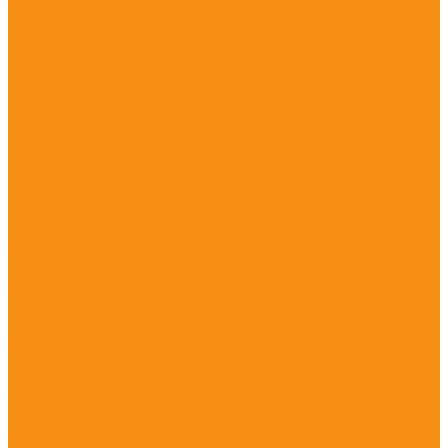
Оборудование для штрихкодирования
Принтер штрих-кода
Принтеры АТОЛ
Принтеры TSC
Принтеры GODEX
Принтеры iDPRT
Принтеры PayTor
Принтеры Citizen
Принтеры Datamax
Принтеры Honeywell
Принтеры Zebra
Принтеры BSmart
Принтеры Термотрансферные
Сканеры штрих-кода
Терминалы сбора данных
Ситема вызова персонала (кнопки и приемники)
Кнопки вызова
Приемники (табло и пейджеры)
Система вызова клиента
Расходные материалы
Пластиковые карты
Термотрансферная лента
Термоэтикетки
Чековая лента