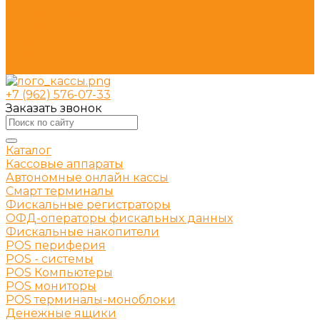
Условия оплаты
Условия доставки
Помощь покупателю
Скачать
Полезные программы
+7 (962) 576-07-33
Заказать звонок
Каталог
Кассовые аппараты
Автономные онлайн кассы
Смарт терминалы
Фискальные регистраторы
ОФД-операторы фискальных данных
Фискальные накопители
POS периферия
POS - системы
POS Компьютеры
POS мониторы
POS терминалы-моноблоки
Денежные ящики