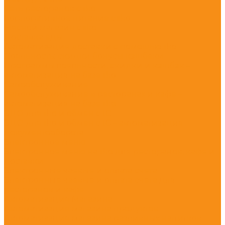
Сеть ресторанов с iiko
Корпоративное питание с iiko
Мясной магазин с iiko
Доставка еды
Автоматизация доставки с помощью iiko
Лояльность: скидки бонусы кэшбеки
Программы лояльности, скидки и кэшбэк –
автоматизация на базе iiko
Самообслуживание
Самообслуживание в ресторанах и кафе –
автоматизация на базе iiko
ЭДО для iiko и обмен с 1С
ЭДО для iiko и обмен с 1С – автоматизация
документооборота
Электронное меню
Электронное меню на iiko для ресторанов, кафе и
доставки
Электронные чаевые и оплата счета
Электронные чаевые и оплата счета для
ресторанов и кафе
Автоматизация Магазина
Автоматизация магазина продуктов
Автоматизация магазина разливных напитков