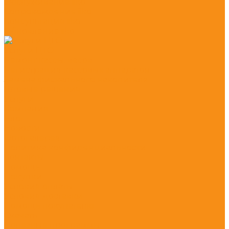
Обслуживание iiko
Сопровождение iiko
Консультация iiko
Обновление iiko
Услуги ЦТО
Ремонт кассы, весов
Регистрация кассовых аппаратов
Замена фискального накопителя
Готовые решения
Услуги
Компания
Блог
Новости
Фотогалерея
Политика конфиденциальности
Контакты
Помощь
Покупки
Условия оплаты
Условия доставки
Помощь покупателю
Скачать
Полезные программы