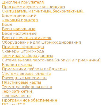
Дисплеи покупателя
Программируемые клавиатуры
Считыватель магнитный, бесконтактный,
биометрический
Чековый принтер
Весы
Весы напольные
Весы настольные
Весы с печатью этикеток
Оборудование для штрихкодирования
Принтер штрих-кода
Сканеры штрих-кода
Терминалы сбора данных
Ситема вызова персонала (кнопки и приемники)
Кнопки вызова
Приемники (табло и пейджеры)
Система вызова клиента
Расходные материалы
Пластиковые карты
Термотрансферная лента
Термоэтикетки
Чековая лента
Программное обеспечение
ПО для ТСД