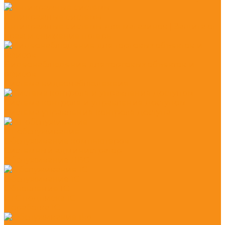
Антикражные системы
Антикражные системы для магазинов | Защита от
краж и снижение потерь
Видеонаблюдение для торговых объектов и
офисов
Система видеонаблюденеия
Система контроля и управления доступом
Система управления контроля доступа
ИТ обслуживание
Обслуживание компьютеров
Системный администратор
Обслуживание ЛВС
Обслуживание 1С
Обновление 1С
ИТС подписка 1С
Доработка 1С