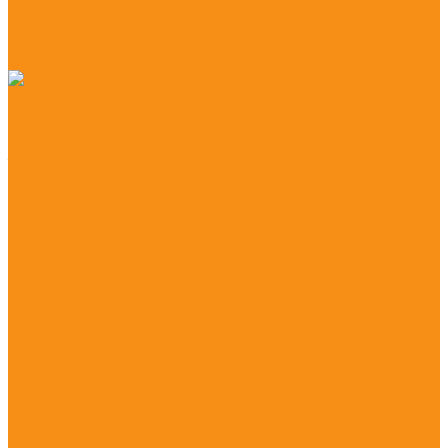
Обслуживание iiko
Сопровождение iiko
Консультация iiko
Обновление iiko
Услуги ЦТО
Ремонт кассы, весов
Регистрация кассовых аппаратов
Замена фискального накопителя
Готовые решения
Услуги
Компания
Блог
Новости
Фотогалерея
Политика конфиденциальности
Контакты
Помощь
Покупки
Условия оплаты
Условия доставки
Помощь покупателю
Скачать
Полезные программы