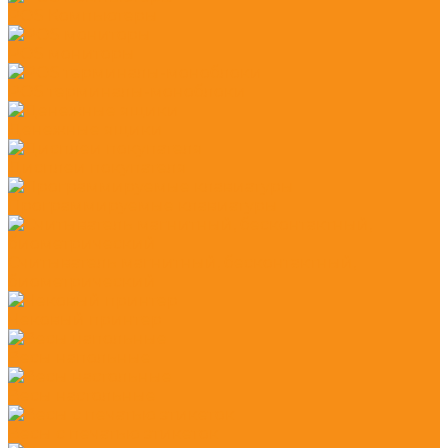
POS Компьютеры
POS мониторы
POS терминалы-моноблоки
Денежные ящики
Дисплеи покупателя
Программируемые клавиатуры
Считыватель магнитный, бесконтактный,
биометрический
Чековый принтер
Весы напольные
Весы настольные
Весы с печатью этикеток