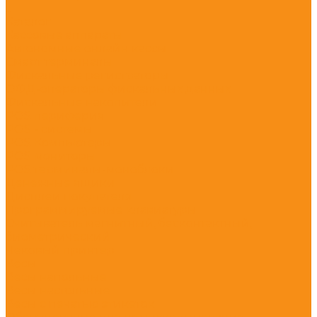
...
Каталог
Кассовые аппараты
Автономные онлайн кассы
Смарт терминалы
Фискальные регистраторы
ОФД-операторы фискальных данных
Фискальные накопители
POS периферия
POS - системы
POS Компьютеры
POS мониторы
POS терминалы-моноблоки
Денежные ящики
Дисплеи покупателя
Программируемые клавиатуры
Считыватель магнитный, бесконтактный,
биометрический
Чековый принтер
Весы
Весы напольные
Весы настольные
Весы с печатью этикеток