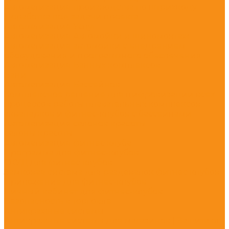
Автоматизация производства по штрихкоду
Доработка под задачи проекта
Автоматизация Услуг
Автоматизация Автомойки и шиномонтаж
Автоматизация автомойки с внедрением
оборудования и программного обеспечения
Автоматизация Банных комплексов
Бани
Автоматизация Бассейнов
Комплексное решение для цифровизации всех
процессов работы плавательных комплексов,
аквапарков и фитнес-клубов с бассейнами
Автоматизация салонов красоты
салоны красоты
Автоматизация фитнес клуба
Программа для фитнес-клубов
СКУД для фитнес клубов
Замковая система для раздевалок фитнес клубов
Приложение для фитнес-клубов
Личный кабинет для фитнес-клубов
Безопасность в торговле
Антикражные системы
Антикражные системы для магазинов | Защита от