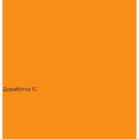
краж и снижение потерь
Видеонаблюдение для торговых объектов и
офисов
Система видеонаблюденеия
Система контроля и управления доступом
Система управления контроля доступа
ИТ-Сервис
ИТ обслуживание
Обслуживание компьютеров
Системный администратор
Обслуживание ЛВС
Обслуживание серверов
Обслуживание 1С
Обновление 1С
ИТС подписка 1С
Доработка 1С
Настройка 1С
Программы 1С
Обслуживание iiko
Сопровождение iiko
Консультация iiko
Обновление iiko
Аудит iiko
Настройка iiko