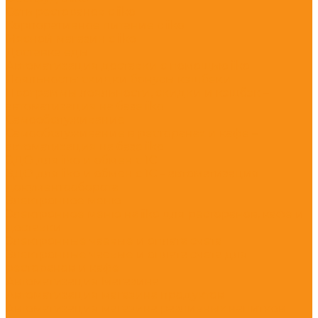
Сеть ресторанов с iiko
Корпоративное питание с iiko
Мясной магазин с iiko
Доставка еды
Автоматизация доставки с помощью iiko
Лояльность: скидки бонусы кэшбеки
Программы лояльности, скидки и кэшбэк –
автоматизация на базе iiko
Самообслуживание
Самообслуживание в ресторанах и кафе –
автоматизация на базе iiko
ЭДО для iiko и обмен с 1С
ЭДО для iiko и обмен с 1С – автоматизация
документооборота
Электронное меню
Электронное меню на iiko для ресторанов, кафе и
доставки
Электронные чаевые и оплата счета
Электронные чаевые и оплата счета для
ресторанов и кафе
Автоматизация Магазина
Автоматизация магазина продуктов
Автоматизация магазина разливных напитков