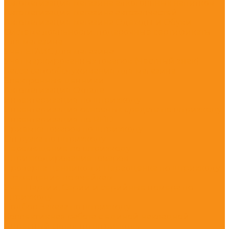
Автоматизация магазина алкогольных напитков
Автоматизация магазина автозапчастей
Автоматизация магазина Одежды и Обуви
Система лояльности, подарочные сертификаты
для магазина
Учет ЕГАИС для магазина
Учет маркированных товаров (Честный знак)
Касса самообслуживания для магазина
Электронные ценники
Автоматизация Склада
Инвентаризация по штрихкоду
Инвентаризация основных средств по штрихкоду
Инвентаризация по RFID
Приемка товаров по штрихкоду
Отгрузка по штрихкоду
Перемещение по штрихкоду
Штрихкодирование товаров
Проверка ценников и Переоценка по штрихкоду
Размещение по ячейкам
Учет Партии, Серии и серийные номера по
штрихкоду
Подбор Заказа по штрихкоду
Коллективная работа с единой накладной
Адресный склад по штрихкоду