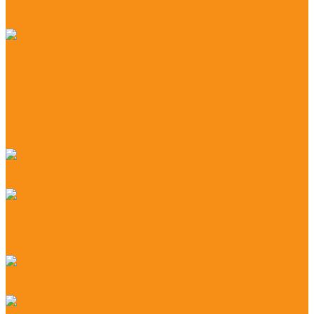
ПО для ТСД
Mobile Smarts
Услуги по ККТ
Автоматизация
Автоматизация HoReCa
Автоматизация Магазина
Автоматизация Склада
Автоматизация Услуг
Безопасность в торговле
ИТ-Сервис
Система автоматизации iiko
Система учета iiko
Готовые решения c iiko
Ресторан с iiko
Кафе с iiko
Доставка с iiko
Доставка еды
Автоматизация доставки с помощью iiko