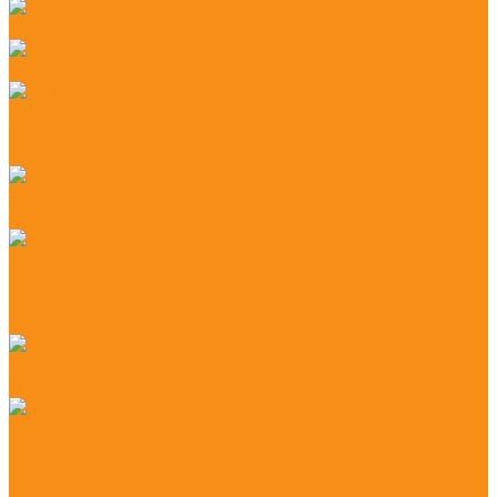
Автоматизация производства по штрихкоду
Доработка под задачи проекта
Автоматизация Автомойки и шиномонтаж
Автоматизация автомойки с внедрением
оборудования и программного обеспечения
Автоматизация Банных комплексов
Бани
Автоматизация Бассейнов
Комплексное решение для цифровизации всех
процессов работы плавательных комплексов,
аквапарков и фитнес-клубов с бассейнами
Автоматизация салонов красоты
салоны красоты
Автоматизация фитнес клуба
Программа для фитнес-клубов
СКУД для фитнес клубов
Замковая система для раздевалок фитнес клубов