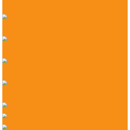
Лояльность: скидки бонусы кэшбеки
Программы лояльности, скидки и кэшбэк –
автоматизация на базе iiko
Самообслуживание
Самообслуживание в ресторанах и кафе –
автоматизация на базе iiko
ЭДО для iiko и обмен с 1С
ЭДО для iiko и обмен с 1С – автоматизация
документооборота
Электронное меню
Электронное меню на iiko для ресторанов, кафе и
доставки
Электронные чаевые и оплата счета
Электронные чаевые и оплата счета для
ресторанов и кафе
Автоматизация магазина продуктов
Автоматизация магазина разливных напитков