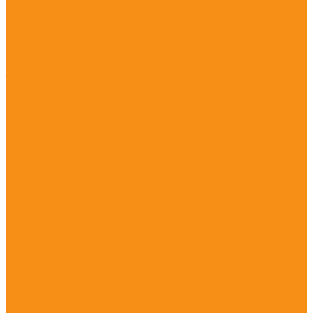
Обучение пользователей iiko
Установка iiko
Услуги ЦТО
Ремонт кассы, весов
Регистрация кассовых аппаратов
Замена фискального накопителя
Продление ОФД
Ремонт POS-оборудования
Обслуживание кассовых аппаратов
Обслуживание весов с печатью этикеток
Обслуживание POS терминалов
Обслуживание КСО
Обслуживание СКУД
Обслуживание Видеонаблюдения
Готовые решения
Услуги
Компания
Блог
Новости
Фотогалерея
Политика конфиденциальности
Контакты
Помощь
Покупки