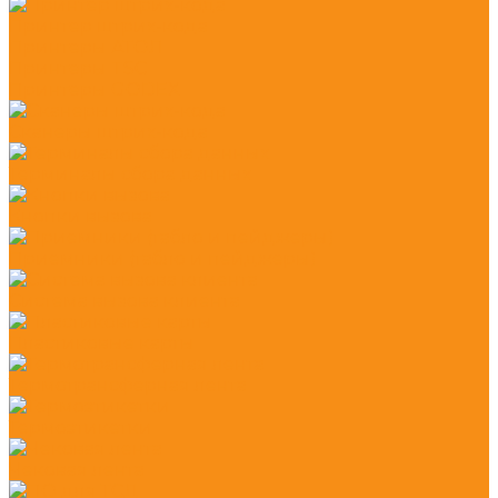
Принтер штрих-кода
Принтеры АТОЛ
Принтеры TSC
Принтеры GODEX
Сканеры штрих-кода
Терминалы сбора данных
Кнопки вызова
Приемники (табло и пейджеры)
Система вызова клиента
Пластиковые карты
Термотрансферная лента
Термоэтикетки
Чековая лента