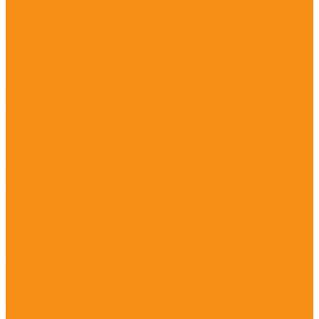
Программное обеспечение
ПО для ТСД
Mobile Smarts
УСЛУГИ
Услуги по ККТ
Автоматизация
Автоматизация HoReCa
Система автоматизации iiko
Система учета iiko
Готовые решения c iiko
Ресторан с iiko
Кафе с iiko
Доставка с iiko
Столовая с iiko
Шаурма с iiko
Кондитерская с iiko
Кальянная с iiko
Пекарня с iiko
Бар с iiko
Автораздача с iiko
Развлекательный клуб с iiko
Кофейня с iiko
Фабрика кухни с iiko
Фастфуд с iiko