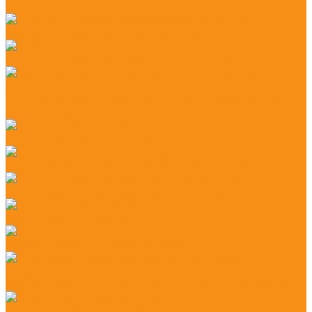
Автоматизация магазина алкогольных напитков
Автоматизация магазина автозапчастей
Автоматизация магазина Одежды и Обуви
Система лояльности, подарочные сертификаты
для магазина
Учет ЕГАИС для магазина
Учет маркированных товаров (Честный знак)
Касса самообслуживания для магазина
Электронные ценники
Инвентаризация по штрихкоду
Инвентаризация основных средств по штрихкоду
Инвентаризация по RFID