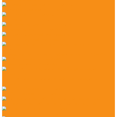
Приемка товаров по штрихкоду
Отгрузка по штрихкоду
Перемещение по штрихкоду
Штрихкодирование товаров
Проверка ценников и Переоценка по штрихкоду
Размещение по ячейкам
Учет Партии, Серии и серийные номера по
штрихкоду
Подбор Заказа по штрихкоду
Коллективная работа с единой накладной
Адресный склад по штрихкоду