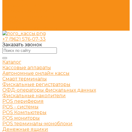
Условия оплаты
Условия доставки
Помощь покупателю
Скачать
Полезные программы
+7 (962) 576-07-33
Заказать звонок
Каталог
Кассовые аппараты
Автономные онлайн кассы
Смарт терминалы
Фискальные регистраторы
ОФД-операторы фискальных данных
Фискальные накопители
POS периферия
POS - системы
POS Компьютеры
POS мониторы
POS терминалы-моноблоки
Денежные ящики