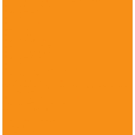
Оборудование для штрихкодирования
Принтер штрих-кода
Принтеры АТОЛ
Принтеры TSC
Принтеры GODEX
Принтеры iDPRT
Принтеры PayTor
Принтеры Citizen
Принтеры Datamax
Принтеры Honeywell
Принтеры Zebra
Принтеры BSmart
Принтеры Термотрансферные
Сканеры штрих-кода
Терминалы сбора данных
Ситема вызова персонала (кнопки и приемники)
Кнопки вызова
Приемники (табло и пейджеры)
Система вызова клиента
Расходные материалы
Пластиковые карты
Термотрансферная лента
Термоэтикетки
Чековая лента