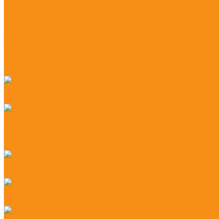
Услуги по ККТ
Автоматизация
Автоматизация HoReCa
Автоматизация Магазина
Автоматизация Склада
Автоматизация Услуг
Безопасность в торговле
ИТ-Сервис
Система автоматизации iiko
Система учета iiko
Готовые решения c iiko
Ресторан с iiko
Кафе с iiko
Доставка с iiko
Доставка еды
Автоматизация доставки с помощью iiko
Лояльность: скидки бонусы кэшбеки
Программы лояльности, скидки и кэшбэк – автомати