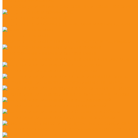
Самообслуживание
Самообслуживание в ресторанах и кафе – автоматиза
ЭДО для iiko и обмен с 1С
ЭДО для iiko и обмен с 1С – автоматизация докумен
Электронное меню
Электронное меню на iiko для ресторанов, кафе и 
Электронные чаевые и оплата счета
Электронные чаевые и оплата счета для ресторано
Автоматизация магазина продуктов
Автоматизация магазина разливных напитков
Автоматизация магазина алкогольных напитков
Автоматизация магазина автозапчастей
Автоматизация магазина Одежды и Обуви
Система лояльности, подарочные сертификаты для