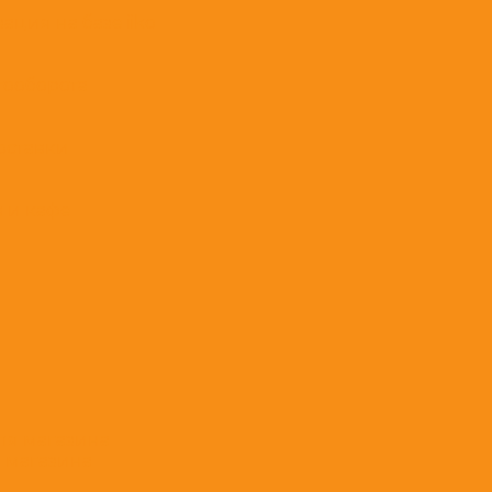
ция на базе iiko
тооборота
доставки
в и кафе
 магазина