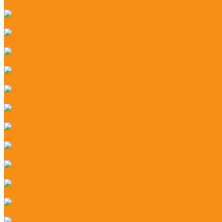
Учет ЕГАИС для магазина
Учет маркированных товаров (Честный знак)
Касса самообслуживания для магазина
Электронные ценники
Инвентаризация по штрихкоду
Инвентаризация основных средств по штрихкоду
Инвентаризация по RFID
Приемка товаров по штрихкоду
Отгрузка по штрихкоду
Перемещение по штрихкоду
Штрихкодирование товаров
Проверка ценников и Переоценка по штрихкоду