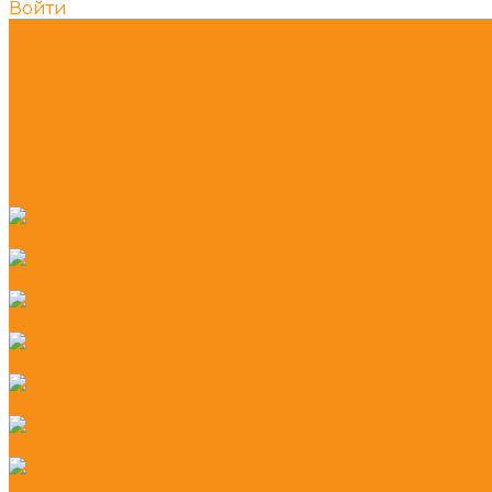
Войти
Каталог
Кассовые аппараты
POS периферия
Весы
Оборудование для штрихкодирования
Ситема вызова персонала (кнопки и приемники)
Расходные материалы
Программное обеспечение
УСЛУГИ
Автономные онлайн кассы
Смарт терминалы
Фискальные регистраторы
ОФД-операторы фискальных данных
Фискальные накопители
POS - системы
POS Компьютеры