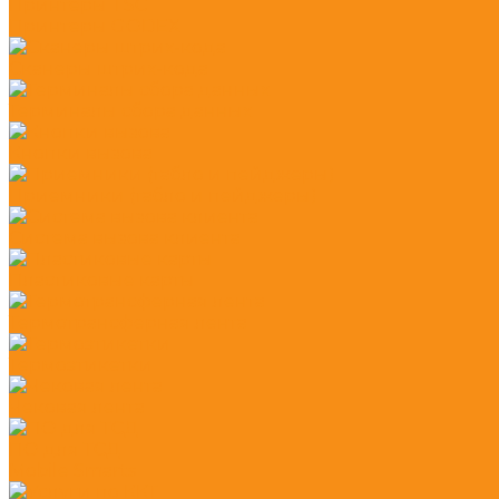
Принтеры TSC
Принтеры GODEX
Сканеры штрих-кода
Терминалы сбора данных
Кнопки вызова
Приемники (табло и пейджеры)
Система вызова клиента
Пластиковые карты
Термотрансферная лента
Термоэтикетки
Чековая лента
ПО для ТСД
Mobile Smarts