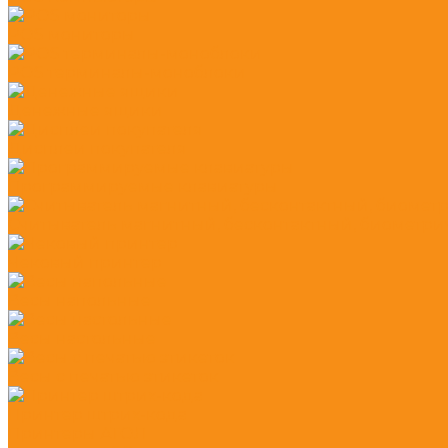
POS мониторы
POS терминалы-моноблоки
Денежные ящики
Дисплеи покупателя
Программируемые клавиатуры
Считыватель магнитный, бесконтактный, биометр
Чековый принтер
Весы напольные
Весы настольные
Весы с печатью этикеток
Принтер штрих-кода
Принтеры АТОЛ