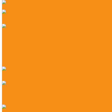
Чековая лента
ПО для ТСД
Mobile Smarts
Услуги по ККТ
Автоматизация
Автоматизация HoReCa
Автоматизация Магазина
Автоматизация Склада
Автоматизация Услуг
Безопасность в торговле
ИТ-Сервис
Система автоматизации iiko
Система учета iiko
Готовые решения c iiko
Ресторан с iiko
Кафе с iiko
Доставка с iiko
Доставка еды