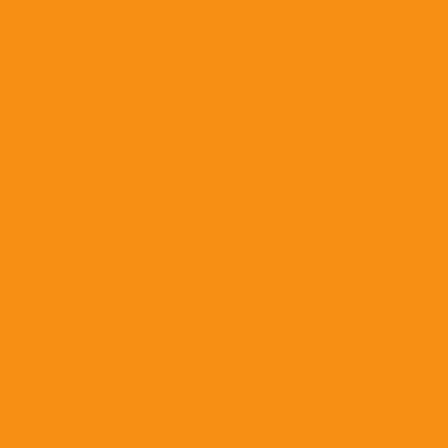
зация на базе iiko
ция на базе iiko
тооборота
доставки
в и кафе