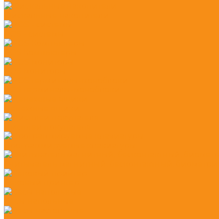
Фискальные накопители
POS - системы
POS Компьютеры
POS мониторы
POS терминалы-моноблоки
Денежные ящики
Дисплеи покупателя
Программируемые клавиатуры
Считыватель магнитный, бесконтактный, биометр
Чековый принтер
Весы напольные