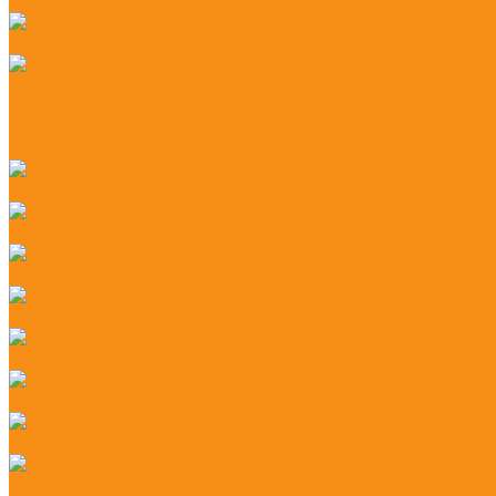
Весы настольные
Весы с печатью этикеток
Принтер штрих-кода
Принтеры АТОЛ
Принтеры TSC
Принтеры GODEX
Сканеры штрих-кода
Терминалы сбора данных
Кнопки вызова
Приемники (табло и пейджеры)
Система вызова клиента
Пластиковые карты
Термотрансферная лента
Термоэтикетки