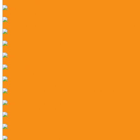
Автоматизация магазина автозапчастей
Автоматизация магазина Одежды и Обуви
Система лояльности, подарочные сертификаты для
Учет ЕГАИС для магазина
Учет маркированных товаров (Честный знак)
Касса самообслуживания для магазина
Электронные ценники
Инвентаризация по штрихкоду
Инвентаризация основных средств по штрихкоду
Инвентаризация по RFID
Приемка товаров по штрихкоду
Отгрузка по штрихкоду