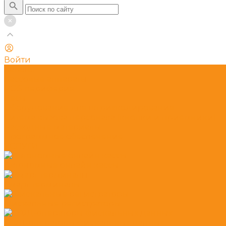
Войти
Каталог
Кассовые аппараты
POS периферия
Весы
Оборудование для штрихкодирования
Ситема вызова персонала (кнопки и приемники)
Расходные материалы
Программное обеспечение
УСЛУГИ
Автономные онлайн кассы
Смарт терминалы
Фискальные регистраторы
ОФД-операторы фискальных данных