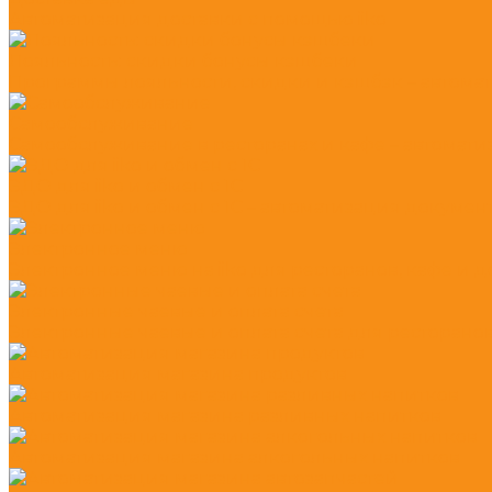
Автоматизация доставки с помощью iiko
Лояльность: скидки бонусы кэшбеки
Программы лояльности, скидки и кэшбэк – автомати
Самообслуживание
Самообслуживание в ресторанах и кафе – автоматиза
ЭДО для iiko и обмен с 1С
ЭДО для iiko и обмен с 1С – автоматизация докумен
Электронное меню
Электронное меню на iiko для ресторанов, кафе и 
Электронные чаевые и оплата счета
Электронные чаевые и оплата счета для ресторано
Автоматизация магазина продуктов
Автоматизация магазина разливных напитков
Автоматизация магазина алкогольных напитков