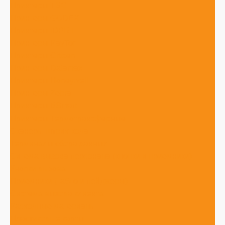
Принтеры TSC
Принтеры GODEX
Принтеры iDPRT
Принтеры PayTor
Принтеры Citizen
Принтеры Datamax
Принтеры Honeywell
Принтеры Zebra
Принтеры BSmart
Принтеры Термотрансферные
Сканеры штрих-кода
Терминалы сбора данных
Ситема вызова персонала (кнопки и приемники)
Кнопки вызова
Приемники (табло и пейджеры)
Система вызова клиента
Расходные материалы
Пластиковые карты