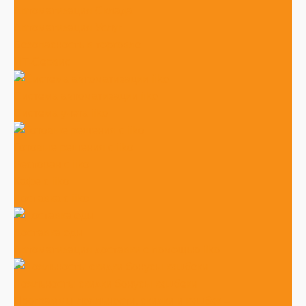
Автоматизация Склада
Автоматизация Услуг
Безопасность в торговле
ИТ-Сервис
Система автоматизации iiko
Система учета iiko
Готовые решения c iiko
Ресторан с iiko
Кафе с iiko
Доставка с iiko
Доставка еды
Автоматизация доставки с помощью iiko
Лояльность: скидки бонусы кэшбеки
Программы лояльности, скидки и кэшбэк –