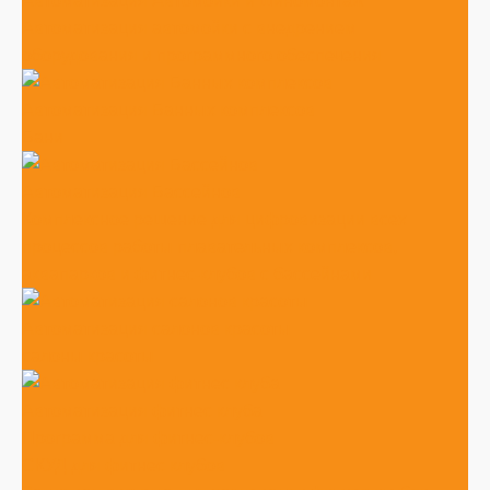
Автоматизация Автомойки и шиномонтаж
Автоматизация автомойки с внедрением
оборудования и программного обеспечения
Автоматизация Банных комплексов
Бани
Автоматизация Бассейнов
Комплексное решение для цифровизации всех
процессов работы плавательных комплексов,
аквапарков и фитнес-клубов с бассейнами
Автоматизация салонов красоты
салоны красоты
Автоматизация фитнес клуба
Программа для фитнес-клубов
СКУД для фитнес клубов