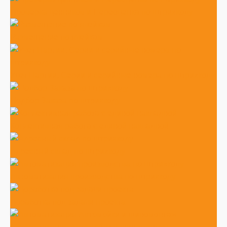
Проверка ценников и Переоценка по штрихкоду
Размещение по ячейкам
Учет Партии, Серии и серийные номера по штрихкоду
Подбор Заказа по штрихкоду
Коллективная работа с единой накладной
Адресный склад по штрихкоду
Автоматизация производства по штрихкоду
Доработка под задачи проекта