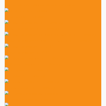
Касса самообслуживания для магазина
Электронные ценники
Инвентаризация по штрихкоду
Инвентаризация основных средств по штрихкоду
Инвентаризация по RFID
Приемка товаров по штрихкоду
Отгрузка по штрихкоду
Перемещение по штрихкоду
Штрихкодирование товаров