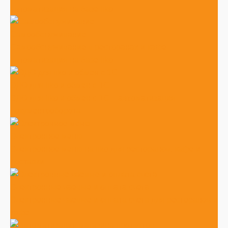
автоматизация на базе iiko
Самообслуживание
Самообслуживание в ресторанах и кафе –
автоматизация на базе iiko
ЭДО для iiko и обмен с 1С
ЭДО для iiko и обмен с 1С – автоматизация
документооборота
Электронное меню
Электронное меню на iiko для ресторанов, кафе и
доставки
Электронные чаевые и оплата счета
Электронные чаевые и оплата счета для ресторанов и
кафе