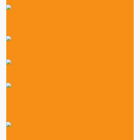
Замковая система для раздевалок фитнес клубов
Антикражные системы
Антикражные системы для магазинов | Защита от
краж и снижение потерь
Видеонаблюдение для торговых объектов и офисов
Система видеонаблюденеия
Система контроля и управления доступом
Система управления контроля доступа
ИТ обслуживание
Обслуживание компьютеров
Системный администратор
Обслуживание ЛВС
Обслуживание 1С