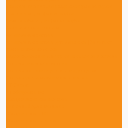
Замковая система для раздевалок фитнес клубов
Приложение для фитнес-клубов
Личный кабинет для фитнес-клубов
Безопасность в торговле
Антикражные системы
Антикражные системы для магазинов | Защита от
краж и снижение потерь
Видеонаблюдение для торговых объектов и офисов
Система видеонаблюденеия
Система контроля и управления доступом
Система управления контроля доступа
ИТ-Сервис
ИТ обслуживание
Обслуживание компьютеров
Системный администратор
Обслуживание ЛВС
Обслуживание серверов
Обслуживание 1С