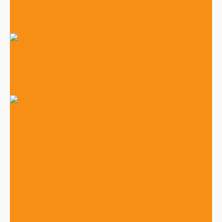
Обновление 1С
ИТС подписка 1С
Доработка 1С
Обслуживание iiko
Сопровождение iiko
Консультация iiko
Обновление iiko
Услуги ЦТО
Ремонт кассы, весов
Регистрация кассовых аппаратов
Замена фискального накопителя
Готовые решения
Услуги
Компания
Блог
Новости