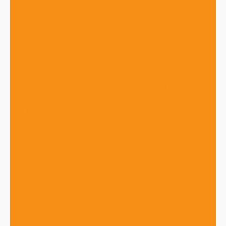
Адресный склад по штрихкоду
Автоматизация производства по штрихкоду
Доработка под задачи проекта
Автоматизация Услуг
Автоматизация Автомойки и шиномонтаж
Автоматизация автомойки с внедрением
оборудования и программного обеспечения
Автоматизация Банных комплексов
Бани
Автоматизация Бассейнов
Комплексное решение для цифровизации всех
процессов работы плавательных комплексов,
аквапарков и фитнес-клубов с бассейнами
Автоматизация салонов красоты
салоны красоты
Автоматизация фитнес клуба
Программа для фитнес-клубов
СКУД для фитнес клубов