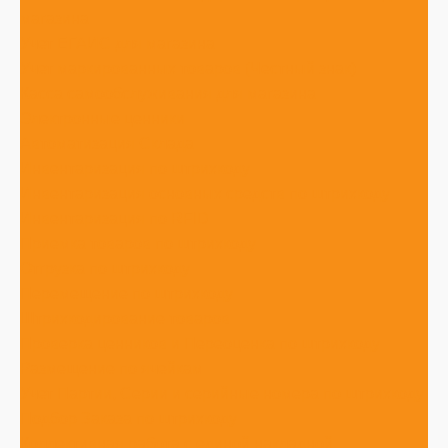
магазина
Учет ЕГАИС для магазина
Учет маркированных товаров (Честный знак)
Касса самообслуживания для магазина
Электронные ценники
Автоматизация Склада
Инвентаризация по штрихкоду
Инвентаризация основных средств по штрихкоду
Инвентаризация по RFID
Приемка товаров по штрихкоду
Отгрузка по штрихкоду
Перемещение по штрихкоду
Штрихкодирование товаров
Проверка ценников и Переоценка по штрихкоду
Размещение по ячейкам
Учет Партии, Серии и серийные номера по штрихкоду
Подбор Заказа по штрихкоду
Коллективная работа с единой накладной