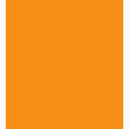
Термотрансферная лента
Термоэтикетки
Чековая лента
Программное обеспечение
ПО для ТСД
Mobile Smarts
УСЛУГИ
Услуги по ККТ
Автоматизация
Автоматизация HoReCa
Система автоматизации iiko
Система учета iiko
Готовые решения c iiko
Ресторан с iiko
Кафе с iiko
Доставка с iiko
Столовая с iiko
Шаурма с iiko