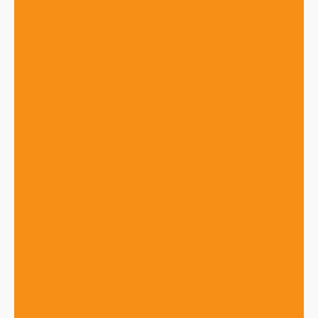
Продление ОФД
Ремонт POS-оборудования
Обслуживание кассовых аппаратов
Обслуживание весов с печатью этикеток
Обслуживание POS терминалов
Обслуживание КСО
Обслуживание СКУД
Обслуживание Видеонаблюдения
Готовые решения
Услуги
Компания
Блог
Новости
Фотогалерея
Политика конфиденциальности
Контакты
Помощь
Покупки