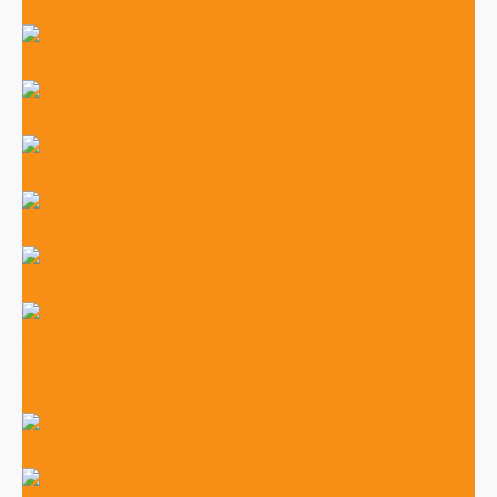
POS Компьютеры
POS мониторы
POS терминалы-моноблоки
Денежные ящики
Дисплеи покупателя
Программируемые клавиатуры
Считыватель магнитный, бесконтактный,
биометрический
Чековый принтер