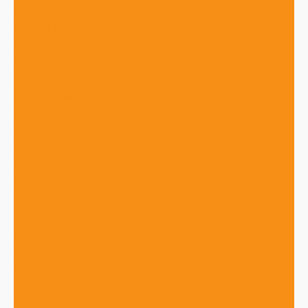
Кондитерская с iiko
Кальянная с iiko
Пекарня с iiko
Бар с iiko
Автораздача с iiko
Развлекательный клуб с iiko
Кофейня с iiko
Фабрика кухни с iiko
Фастфуд с iiko
Сеть ресторанов с iiko
Корпоративное питание с iiko
Мясной магазин с iiko
Доставка еды
Автоматизация доставки с помощью iiko
Лояльность: скидки бонусы кэшбеки
Программы лояльности, скидки и кэшбэк –
автоматизация на базе iiko
Самообслуживание