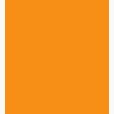
POS периферия
POS - системы
POS Компьютеры
POS мониторы
POS терминалы-моноблоки
Денежные ящики
Дисплеи покупателя
Программируемые клавиатуры
Считыватель магнитный, бесконтактный,
биометрический
Чековый принтер
Весы
Весы напольные
Весы настольные
Весы с печатью этикеток
Оборудование для штрихкодирования
Принтер штрих-кода
Принтеры АТОЛ