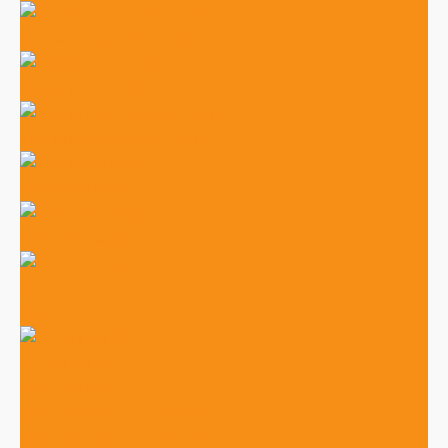
Система вызова клиента
Пластиковые карты
Термотрансферная лента
Термоэтикетки
Чековая лента
ПО для ТСД
Mobile Smarts
Услуги по ККТ
Автоматизация
Автоматизация HoReCa
Автоматизация Магазина