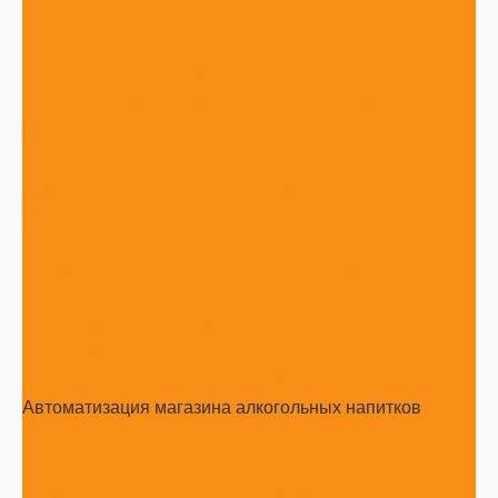
Самообслуживание в ресторанах и кафе –
автоматизация на базе iiko
ЭДО для iiko и обмен с 1С
ЭДО для iiko и обмен с 1С – автоматизация
документооборота
Электронное меню
Электронное меню на iiko для ресторанов, кафе и
доставки
Электронные чаевые и оплата счета
Электронные чаевые и оплата счета для ресторанов и
кафе
Автоматизация Магазина
Автоматизация магазина продуктов
Автоматизация магазина разливных напитков
Автоматизация магазина алкогольных напитков
Автоматизация магазина автозапчастей
Автоматизация магазина Одежды и Обуви
Система лояльности, подарочные сертификаты для