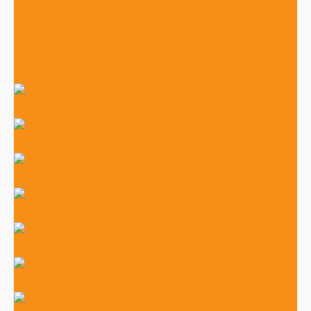
Оборудование для штрихкодирования
Ситема вызова персонала (кнопки и приемники)
Расходные материалы
Программное обеспечение
УСЛУГИ
Автономные онлайн кассы
Смарт терминалы
Фискальные регистраторы
ОФД-операторы фискальных данных
Фискальные накопители
POS - системы