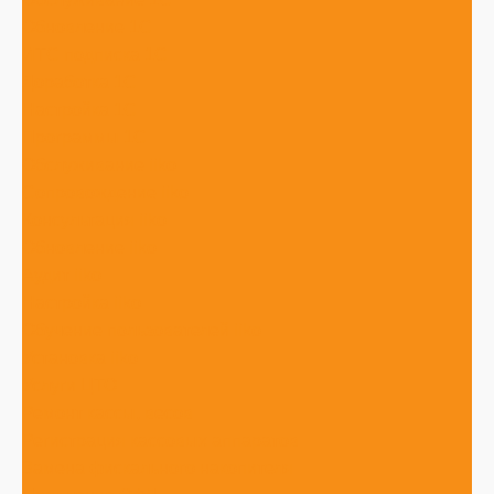
Обновление 1С
ИТС подписка 1С
Доработка 1С
Настройка 1С
Программы 1С
Обслуживание iiko
Сопровождение iiko
Консультация iiko
Обновление iiko
Аудит iiko
Настройка iiko
Обучение пользователей iiko
Установка iiko
Услуги ЦТО
Ремонт кассы, весов
Регистрация кассовых аппаратов
Замена фискального накопителя