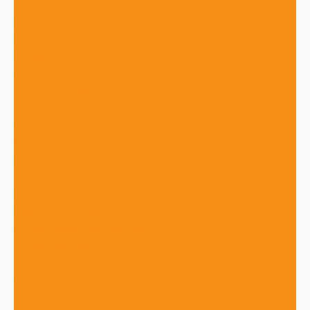
Фотогалерея
Политика конфиденциальности
Контакты
Помощь
Покупки
Условия оплаты
Условия доставки
Помощь покупателю
Скачать
Полезные программы
...
Каталог
Кассовые аппараты
Автономные онлайн кассы
Смарт терминалы
Фискальные регистраторы
ОФД-операторы фискальных данных
Фискальные накопители