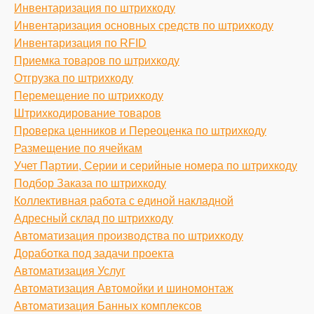
Инвентаризация по штрихкоду
Инвентаризация основных средств по штрихкоду
Инвентаризация по RFID
Приемка товаров по штрихкоду
Отгрузка по штрихкоду
Перемещение по штрихкоду
Штрихкодирование товаров
Проверка ценников и Переоценка по штрихкоду
Размещение по ячейкам
Учет Партии, Серии и серийные номера по штрихкоду
Подбор Заказа по штрихкоду
Коллективная работа с единой накладной
Адресный склад по штрихкоду
Автоматизация производства по штрихкоду
Доработка под задачи проекта
Автоматизация Услуг
Автоматизация Автомойки и шиномонтаж
Автоматизация Банных комплексов