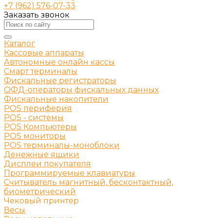
+7 (962) 576-07-33
Заказать звонок
Каталог
Кассовые аппараты
Автономные онлайн кассы
Смарт терминалы
Фискальные регистраторы
ОФД-операторы фискальных данных
Фискальные накопители
POS периферия
POS - системы
POS Компьютеры
POS мониторы
POS терминалы-моноблоки
Денежные ящики
Дисплеи покупателя
Программируемые клавиатуры
Считыватель магнитный, бесконтактный,
биометрический
Чековый принтер
Весы