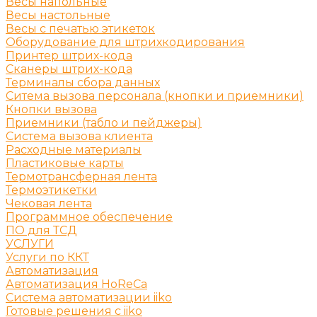
Весы напольные
Весы настольные
Весы с печатью этикеток
Оборудование для штрихкодирования
Принтер штрих-кода
Сканеры штрих-кода
Терминалы сбора данных
Ситема вызова персонала (кнопки и приемники)
Кнопки вызова
Приемники (табло и пейджеры)
Система вызова клиента
Расходные материалы
Пластиковые карты
Термотрансферная лента
Термоэтикетки
Чековая лента
Программное обеспечение
ПО для ТСД
УСЛУГИ
Услуги по ККТ
Автоматизация
Автоматизация HoReCa
Система автоматизации iiko
Готовые решения c iiko