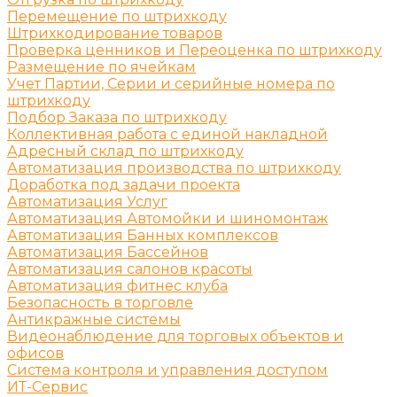
Перемещение по штрихкоду
Штрихкодирование товаров
Проверка ценников и Переоценка по штрихкоду
Размещение по ячейкам
Учет Партии, Серии и серийные номера по
штрихкоду
Подбор Заказа по штрихкоду
Коллективная работа с единой накладной
Адресный склад по штрихкоду
Автоматизация производства по штрихкоду
Доработка под задачи проекта
Автоматизация Услуг
Автоматизация Автомойки и шиномонтаж
Автоматизация Банных комплексов
Автоматизация Бассейнов
Автоматизация салонов красоты
Автоматизация фитнес клуба
Безопасность в торговле
Антикражные системы
Видеонаблюдение для торговых объектов и
офисов
Система контроля и управления доступом
ИТ-Сервис